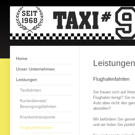
Home
Leistunge
Unser Unternehmen
Flughafenfahrten
Leistungen
Taxifahrten
Sie freuen sich auf Ihr
Flughafen bringt? Sie m
Kurierdienste/
Auto aber nicht den ga
Besorgungsfahrten
abstellen?
Krankentransporte
Wir befördern Sie gerne
und wir holen Sie pünktl
Flughafenfahrten