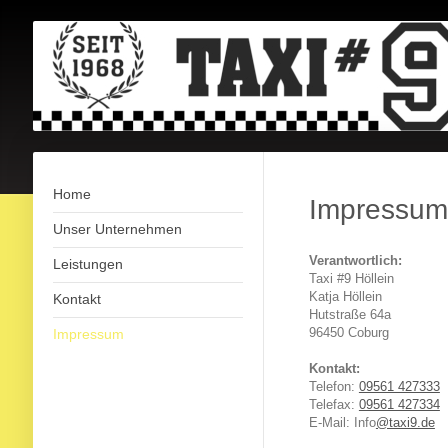
Home
Impressum
Unser Unternehmen
Verantwortlich:
Leistungen
Taxi #9 Höllein
Katja Höllein
Kontakt
Hutstraße 64a
96450 Coburg
Impressum
Kontakt:
Telefon:
09561 427333
Telefax:
09561 427334
E-Mail: Info
@taxi9.de