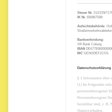
Steuer Nr.
212/229/717
IK Nr.
600967599
Aufsichtsbehörde
: Or
Straßenverkehrsabteil
Bankverbindung:
VR Bank Coburg
IBAN
DE677836000000
BIC
GENODEF1COS
Datenschutzerklärung
§ 1 Information über
(1) Im Folgenden info
personenbezogener Da
Personenbezogene Date
beziehbar sind, z. B.
Nutzerverhalten.